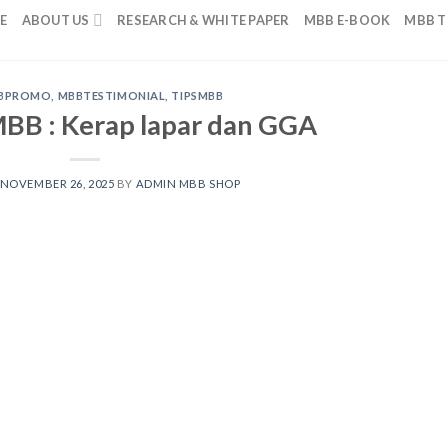
E
ABOUT US
RESEARCH & WHITE PAPER
MBB E-BOOK
MBB T
BPROMO
,
MBBTESTIMONIAL
,
TIPSMBB
BB : Kerap lapar dan GGA
NOVEMBER 26, 2025
BY
ADMIN MBB SHOP