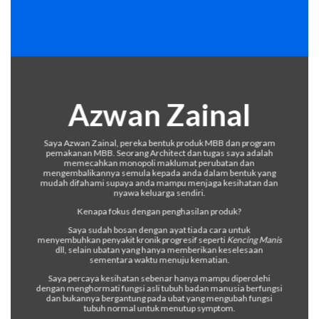
Azwan Zainal
Saya Azwan Zainal, pereka bentuk produk MBB dan program
pemakanan MBB. Seorang Architect dan tugas saya adalah
memecahkan monopoli maklumat perubatan dan
mengembalikannya semula kepada anda dalam bentuk yang
mudah difahami supaya anda mampu menjaga kesihatan dan
nyawa keluarga sendiri.
Kenapa fokus dengan penghasilan produk?
Saya sudah bosan dengan ayat tiada cara untuk
menyembuhkan penyakit kronik progresif seperti
Kencing Manis
dll, selain ubatan yang hanya memberikan keselesaan
sementara waktu menuju kematian.
Saya percaya kesihatan sebenar hanya mampu diperolehi
dengan menghormati fungsi asli tubuh badan manusia berfungsi
dan bukannya bergantung pada ubat yang mengubah fungsi
tubuh normal untuk menutup symptom.