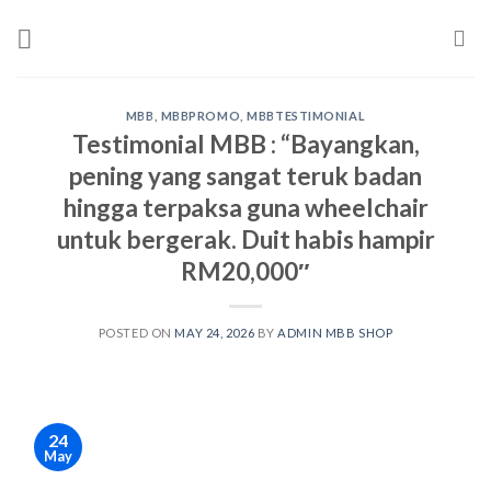
Skip
to
content
MBB
,
MBBPROMO
,
MBBTESTIMONIAL
Testimonial MBB : “Bayangkan,
pening yang sangat teruk badan
hingga terpaksa guna wheelchair
untuk bergerak. Duit habis hampir
RM20,000″
POSTED ON
MAY 24, 2026
BY
ADMIN MBB SHOP
24
May